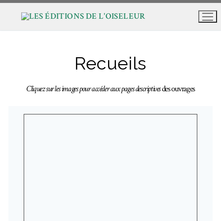
Aller
au
contenu
Recueils
Cliquez sur les images pour accéder aux pages descriptives
des ouvrages